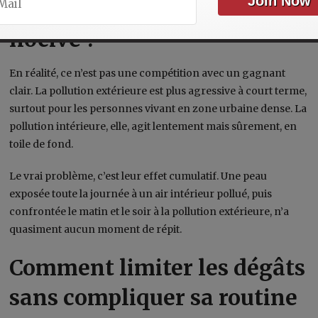
Alors, laquelle est la plus
nocive ?
En réalité, ce n’est pas une compétition avec un gagnant
clair. La pollution extérieure est plus agressive à court terme,
surtout pour les personnes vivant en zone urbaine dense. La
pollution intérieure, elle, agit lentement mais sûrement, en
toile de fond.
Le vrai problème, c’est leur effet cumulatif. Une peau
exposée toute la journée à un air intérieur pollué, puis
confrontée le matin et le soir à la pollution extérieure, n’a
quasiment aucun moment de répit.
Comment limiter les dégâts
sans compliquer sa routine