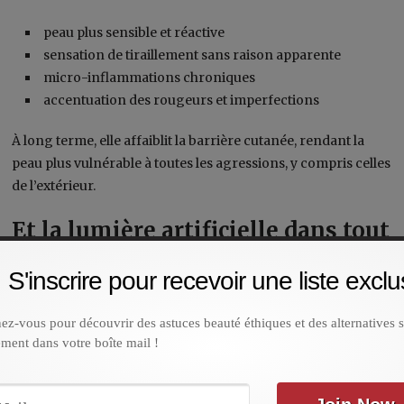
peau plus sensible et réactive
sensation de tiraillement sans raison apparente
micro-inflammations chroniques
accentuation des rougeurs et imperfections
À long terme, elle affaiblit la barrière cutanée, rendant la
peau plus vulnérable à toutes les agressions, y compris celles
de l’extérieur.
Et la lumière artificielle dans tout
ça ?
S'inscrire pour recevoir une liste exclu
On parle de plus en plus de la lumière bleue émise par les
écrans. Sans être aussi nocive que le soleil, elle contribue à la
z-vous pour découvrir des astuces beauté éthiques et des alternatives s
ement dans votre boîte mail !
fatigue cutanée et au stress oxydatif, surtout lorsqu’elle
s’ajoute à un air intérieur déjà chargé.